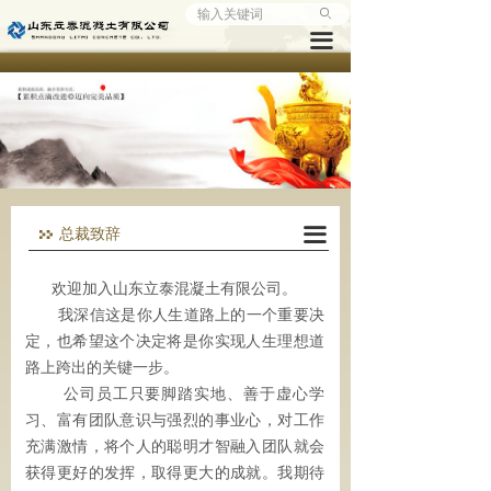
ꄙ
首页
끀
公司概况
企业文化
产品监控
企业动态
끀
总裁致辞
工程实例
欢迎加入山东立泰混凝土有限公司。
我深信这是你人生道路上的一个重要决
访客留言
定，也希望这个决定将是你实现人生理想道
路上跨出的关键一步。
人才招聘
公司员工只要脚踏实地、善于虚心学
联系我们
习、富有团队意识与强烈的事业心，对工作
充满激情，将个人的聪明才智融入团队就会
获得更好的发挥，取得更大的成就。我期待